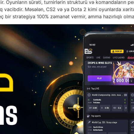
r. Oyunların sürəti, turnirlərin strukturü və komandaların 
vacibdir. Məsələn, CS2 və ya Dota 2 kimi oyunlarda xəritə 
heç bir strategiya 100% zəmanət vermir, amma hazırlıqlı olmaq 