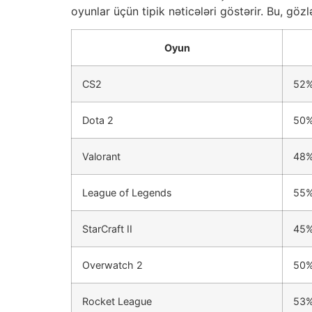
oyunlar üçün tipik nəticələri göstərir. Bu, gö
Oyun
CS2
52
Dota 2
50
Valorant
48
League of Legends
55
StarCraft II
45
Overwatch 2
50
Rocket League
53