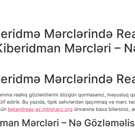
beridmə Mərclərində Real
iberidman Mərcləri – N
beridmə Mərclərində Real
amma reallıq gözləntilərini düzgün qurmasanız, məyusluq q
lif edirik. Bu yazıda, tipik səhvlərdən qaçınmaq və mərc t
üçün
betandreas-az.mblgtacc.org
ünvanına baxa bilərsiniz, 
man Mərcləri – Nə Gözləməlis