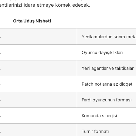
zləntilərinizi idarə etməyə kömək edəcək.
Orta Uduş Nisbəti
%
Yeniləmələrdən sonra met
%
Oyuncu dəyişiklikləri
%
Yeni agentlər və taktikalar
%
Patch notlarına az diqqət
%
Fərdi oyunçunun forması
%
Komanda sinerjisi
%
Turnir formatı