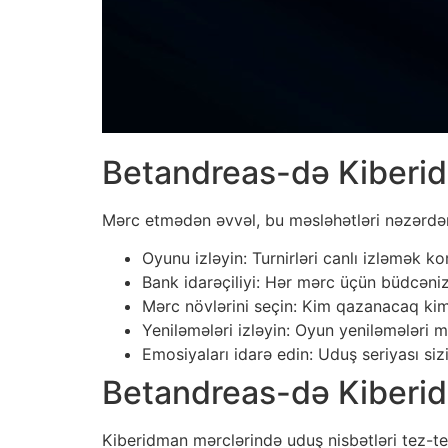
Betandreas-də Kiberid
Mərc etmədən əvvəl, bu məsləhətləri nəzərdən
Oyunu izləyin: Turnirləri canlı izləmək 
Bank idarəçiliyi: Hər mərc üçün büdcən
Mərc növlərini seçin: Kim qazanacaq kimi
Yeniləmələri izləyin: Oyun yeniləmələri 
Emosiyaları idarə edin: Uduş seriyası sizi
Betandreas-də Kiberid
Kiberidman mərclərində uduş nisbətləri tez-t