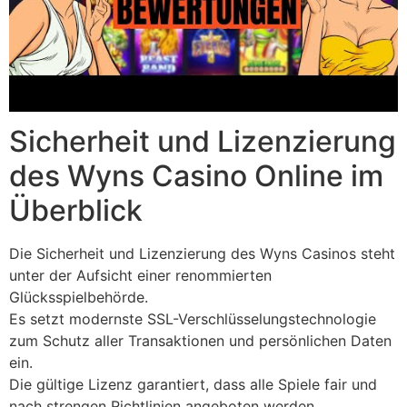
Sicherheit und Lizenzierung
des Wyns Casino Online im
Überblick
Die Sicherheit und Lizenzierung des Wyns Casinos steht
unter der Aufsicht einer renommierten
Glücksspielbehörde.
Es setzt modernste SSL-Verschlüsselungstechnologie
zum Schutz aller Transaktionen und persönlichen Daten
ein.
Die gültige Lizenz garantiert, dass alle Spiele fair und
nach strengen Richtlinien angeboten werden.