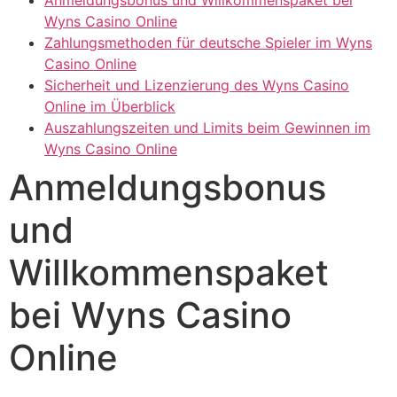
Anmeldungsbonus und Willkommenspaket bei
Wyns Casino Online
Zahlungsmethoden für deutsche Spieler im Wyns
Casino Online
Sicherheit und Lizenzierung des Wyns Casino
Online im Überblick
Auszahlungszeiten und Limits beim Gewinnen im
Wyns Casino Online
Anmeldungsbonus
und
Willkommenspaket
bei Wyns Casino
Online