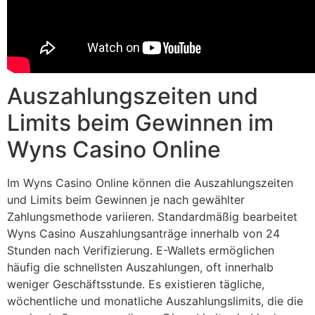
Auszahlungszeiten und
Limits beim Gewinnen im
Wyns Casino Online
Im Wyns Casino Online können die Auszahlungszeiten
und Limits beim Gewinnen je nach gewählter
Zahlungsmethode variieren. Standardmäßig bearbeitet
Wyns Casino Auszahlungsanträge innerhalb von 24
Stunden nach Verifizierung. E-Wallets ermöglichen
häufig die schnellsten Auszahlungen, oft innerhalb
weniger Geschäftsstunde. Es existieren tägliche,
wöchentliche und monatliche Auszahlungslimits, die die