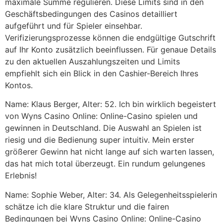
maximale Summe regulieren. Diese Limits sind in den
Geschäftsbedingungen des Casinos detailliert
aufgeführt und für Spieler einsehbar.
Verifizierungsprozesse können die endgültige Gutschrift
auf Ihr Konto zusätzlich beeinflussen. Für genaue Details
zu den aktuellen Auszahlungszeiten und Limits
empfiehlt sich ein Blick in den Cashier-Bereich Ihres
Kontos.
Name: Klaus Berger, Alter: 52. Ich bin wirklich begeistert
von Wyns Casino Online: Online-Casino spielen und
gewinnen in Deutschland. Die Auswahl an Spielen ist
riesig und die Bedienung super intuitiv. Mein erster
größerer Gewinn hat nicht lange auf sich warten lassen,
das hat mich total überzeugt. Ein rundum gelungenes
Erlebnis!
Name: Sophie Weber, Alter: 34. Als Gelegenheitsspielerin
schätze ich die klare Struktur und die fairen
Bedingungen bei Wyns Casino Online: Online-Casino