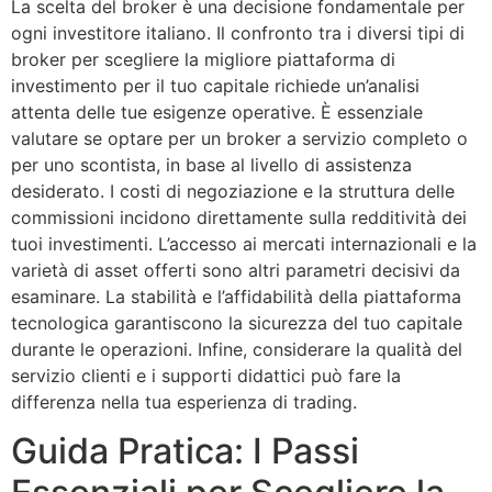
La scelta del broker è una decisione fondamentale per
ogni investitore italiano. Il confronto tra i diversi tipi di
broker per scegliere la migliore piattaforma di
investimento per il tuo capitale richiede un’analisi
attenta delle tue esigenze operative. È essenziale
valutare se optare per un broker a servizio completo o
per uno scontista, in base al livello di assistenza
desiderato. I costi di negoziazione e la struttura delle
commissioni incidono direttamente sulla redditività dei
tuoi investimenti. L’accesso ai mercati internazionali e la
varietà di asset offerti sono altri parametri decisivi da
esaminare. La stabilità e l’affidabilità della piattaforma
tecnologica garantiscono la sicurezza del tuo capitale
durante le operazioni. Infine, considerare la qualità del
servizio clienti e i supporti didattici può fare la
differenza nella tua esperienza di trading.
Guida Pratica: I Passi