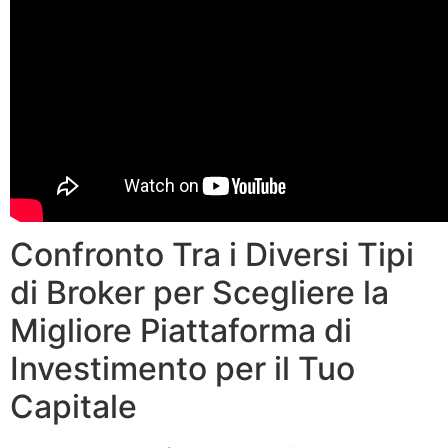
Confronto Tra i Diversi Tipi
di Broker per Scegliere la
Migliore Piattaforma di
Investimento per il Tuo
Capitale