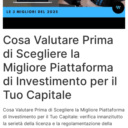
Cosa Valutare Prima
di Scegliere la
Migliore Piattaforma
di Investimento per il
Tuo Capitale
Cosa Valutare Prima di Scegliere la Migliore Piattaforma
di Investimento per il Tuo Capitale: verifica innanzitutto
la serietà della licenza e la regolamentazione della