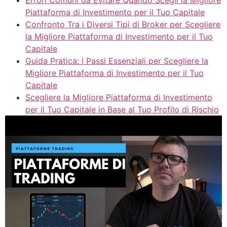
Errori Comuni da Evitare Quando Scegli la Migliore
Piattaforma di Investimento per il Tuo Capitale
Confronto Tra i Diversi Tipi di Broker per Scegliere
la Migliore Piattaforma di Investimento per il Tuo
Capitale
Guida Pratica: I Passi Essenziali per Scegliere la
Migliore Piattaforma di Investimento per il Tuo
Capitale
Scegliere la Migliore Piattaforma di Investimento
per il Tuo Capitale in Base al Tuo Profilo di Rischio