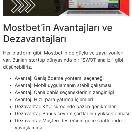
Mostbet’in Avantajları ve
Dezavantajları
Her platform gibi, Mostbet’in de güçlü ve zayıf yönleri
var. Bunları startup dünyasında bir “SWOT analizi” gibi
düşünebiliriz.
Avantaj: Geniş ödeme yöntemi seçeneği
Avantaj: Mobil uygulamanın stabil çalışması
Avantaj: Canlı bahis seçeneklerinin zenginliği
Avantaj: Hızlı para yatırma işlemleri
Dezavantaj: KYC sürecinde bazen gecikmeler
Dezavantaj: Bonus çevrim şartlarının yüksek olması
Dezavantaj: Müşteri desteğinin gece saatlerinde
yavaşlaması