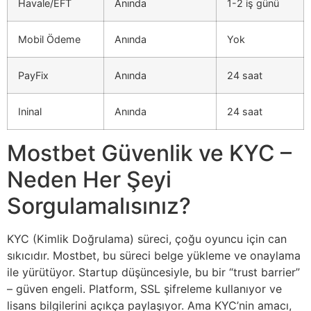
Havale/EFT
Anında
1-2 iş günü
Mobil Ödeme
Anında
Yok
PayFix
Anında
24 saat
Ininal
Anında
24 saat
Mostbet Güvenlik ve KYC –
Neden Her Şeyi
Sorgulamalısınız?
KYC (Kimlik Doğrulama) süreci, çoğu oyuncu için can
sıkıcıdır. Mostbet, bu süreci belge yükleme ve onaylama
ile yürütüyor. Startup düşüncesiyle, bu bir “trust barrier”
– güven engeli. Platform, SSL şifreleme kullanıyor ve
lisans bilgilerini açıkça paylaşıyor. Ama KYC’nin amacı,