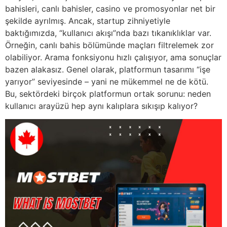
bahisleri, canlı bahisler, casino ve promosyonlar net bir
şekilde ayrılmış. Ancak, startup zihniyetiyle
baktığımızda, “kullanıcı akışı”nda bazı tıkanıklıklar var.
Örneğin, canlı bahis bölümünde maçları filtrelemek zor
olabiliyor. Arama fonksiyonu hızlı çalışıyor, ama sonuçlar
bazen alakasız. Genel olarak, platformun tasarımı “işe
yarıyor” seviyesinde – yani ne mükemmel ne de kötü.
Bu, sektördeki birçok platformun ortak sorunu: neden
kullanıcı arayüzü hep aynı kalıplara sıkışıp kalıyor?