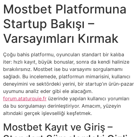
Mostbet Platformuna
Startup Bakışı –
Varsayımları Kırmak
Çoğu bahis platformu, oyuncuları standart bir kalıba
iter: hızlı kayıt, büyük bonuslar, sonra da kendi halinize
bırakılırsınız. Mostbet ise bu varsayımı sorgulamamı
sağladı. Bu incelemede, platformun mimarisini, kullanıcı
deneyimini ve sektördeki yerini, bir startup’ın ürün-pazar
uyumunu analiz eder gibi ele alacağım.
forum.ataturquie.fr
üzerinde yapılan kullanıcı yorumları
da bu sorgulamayı derinleştiriyor. Amacım, yüzeyin
altındaki gerçek işlevselliği keşfetmek.
Mostbet Kayıt ve Giriş –