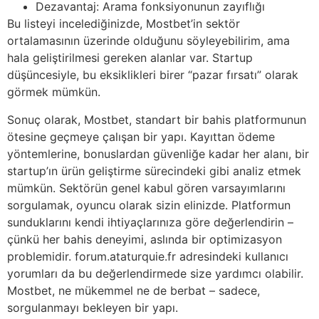
Dezavantaj: Arama fonksiyonunun zayıflığı
Bu listeyi incelediğinizde, Mostbet’in sektör
ortalamasının üzerinde olduğunu söyleyebilirim, ama
hala geliştirilmesi gereken alanlar var. Startup
düşüncesiyle, bu eksiklikleri birer “pazar fırsatı” olarak
görmek mümkün.
Sonuç olarak, Mostbet, standart bir bahis platformunun
ötesine geçmeye çalışan bir yapı. Kayıttan ödeme
yöntemlerine, bonuslardan güvenliğe kadar her alanı, bir
startup’ın ürün geliştirme sürecindeki gibi analiz etmek
mümkün. Sektörün genel kabul gören varsayımlarını
sorgulamak, oyuncu olarak sizin elinizde. Platformun
sunduklarını kendi ihtiyaçlarınıza göre değerlendirin –
çünkü her bahis deneyimi, aslında bir optimizasyon
problemidir. forum.ataturquie.fr adresindeki kullanıcı
yorumları da bu değerlendirmede size yardımcı olabilir.
Mostbet, ne mükemmel ne de berbat – sadece,
sorgulanmayı bekleyen bir yapı.