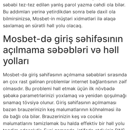
səbəbi tez-tez edilən yanlış parol yazma cəhdi ola bilər.
Bu addımları yerinə yetirdikdən sonra belə daxil ola
bilmirsinizsə, Mosbet-in müştəri xidmətləri ilə əlaqə
saxlamaq ən sürətli həll yolu olacaq.
Mosbet-də giriş səhifəsının
açılmama səbəbləri və həll
yolları
Mosbet-də giriş səhifəsının açılmama səbəbləri sırasında
ən çox rast gəlinən problemlər internet bağlantısının zəif
olmasıdır. Bu problemi həll etmək üçün ilk növbədə
şəbəkə parametrlərinizi yoxlamaq və yenidən qoşulmağı
sınamaq tövsiyə olunur. Giriş səhifasının açılmaması
bəzən brauzerinizin keş məlumatlarının köhnəlməsi ilə
də bağlı ola bilər. Brauzerinizin keş və cookie
məlumatlarını təmizləmək bu halda effektiv bir həll yolu