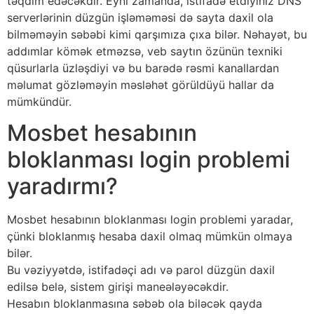
təqdim edəcəkdir. Eyni zamanda, istifadə etdiyiniz DNS
serverlərinin düzgün işləməməsi də sayta daxil ola
bilməməyin səbəbi kimi qarşımıza çıxa bilər. Nəhayət, bu
addımlar kömək etməzsə, veb saytın özünün texniki
qüsurlarla üzləşdiyi və bu barədə rəsmi kanallardan
məlumat gözləməyin məsləhət görüldüyü hallar da
mümkündür.
Mosbet hesabının
bloklanması login problemi
yaradırmı?
Mosbet hesabının bloklanması login problemi yaradar,
çünki bloklanmış hesaba daxil olmaq mümkün olmaya
bilər.
Bu vəziyyətdə, istifadəçi adı və parol düzgün daxil
edilsə belə, sistem girişi maneələyəcəkdir.
Hesabın bloklanmasına səbəb ola biləcək qayda